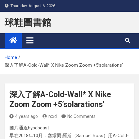
Skip
Thursday, August 6, 2026
to
content
球鞋圖書館
Home
深入了解A-Cold-Wall* X Nike Zoom Zoom +5’solarations’
深入了解A-Cold-Wall* X Nike
Zoom Zoom +5’solarations’
4 years ago
rcxd
No Comments
圖片通過hypebeast
早在2018年10月，塞繆爾·羅斯（Samuel Ross）用A-Cold-