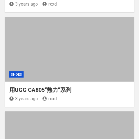
3 years ago
rcxd
SHOES
用UGG CA805“熱力”系列
3 years ago
rcxd