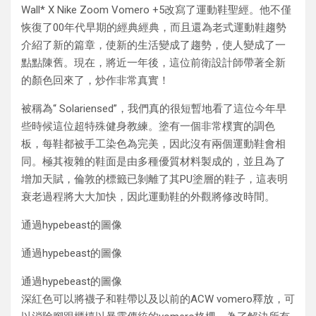
Wall* X Nike Zoom Vomero +5改寫了運動鞋聖經。他不僅
恢復了00年代早期的經典經典，而且還為老式運動鞋趨勢
介紹了新的篇章，使新的生活變成了趨勢，使人變成了一
點點陳舊。現在，將近一年後，這位前衛設計師帶著全新
的顏色回來了，炒作非常真實！
被稱為“ Solariensed”，我們真的很短暫地看了這位今年早
些時候這位超特殊健身教練。塗有一個非常樸實的調色
板，每鞋都被手工染色為完美，因此沒有兩個運動鞋會相
同。極其複雜的鞋面是由多種優質材料製成的，並且為了
增加天賦，倫敦的標籤已剝離了其PU塗層的鞋子，這表明
衰老過程將大大加快，因此運動鞋的外觀將修改時間。
通過hypebeast的圖像
通過hypebeast的圖像
通過hypebeast的圖像
深紅色可以將襪子和鞋帶以及以前的ACW vomero釋放，可