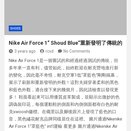
SHOES
Nike Air Force 1“ Shoud Blue”重新發明了傳統的
3 years ago
rcxd
No Comments
Nike Air Force 1是一個嘗試的和經過經過測試的傳統，但
多年來一直有利，儘管如此，始終歡迎在耐克營地進行新
的變化，因此毫不奇怪，耐克空軍1低“罩藍色”剛剛揭幕，
展示了刷新和重新發明的外觀！這對夫婦穿著柔和的黑色
和藍色外觀，適合接下來的幾個月，因此請檢查以發現更
多！ 鞋面看起來可以用優質皮革製成，並顯示出微妙的色
調偽裝印花，每個運動鞋的側面和內側側面都有白色的耐
克swoosh徽標。在襯里以及腳後跟片上發現了藍色的口
音，黑色繡花耐克品牌同樣居住在這裡。 圖片通過Nikenike
Air Force 1“罩藍色” int’l運輸 看更多 圖片通過Nikenike Air