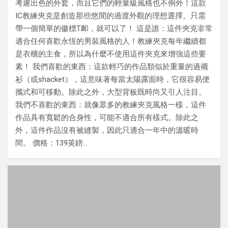
考慮出色的外套，而且它們的輕量級風格也不例外！這款
IC教練夾克是創造那些悠閒的過渡外觀的理想選擇。只需
帶一個簡單的徽標T卹，就可以了！ 這是誰：這件夾克非常
適合任何喜歡永恆的男裝風格的人！教練夾克每年繼續都
是衣櫃的主食，所以為什麼不使用這件夾克來增強這些要
素！ 我們喜歡的東西：這款輕巧的作品類似於重量的過襯
衫（或shacket），這意味著每當太陽露面時，它很容易便
攜式和可移動。除此之外，大型背板既時尚又引人注目。
我們不喜歡的東西：就像眾多的教練夾克風格一樣，這件
作品具有寬鬆的合身性，可能不適合所有樣式。除此之
外，這件作品沒有被縫製，因此只適合一年中的溫暖時
間。 價格：139英鎊…