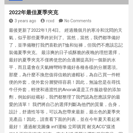
2022年最佳夏季夾克
3 years ago
rcxd
No Comments
最後更新了2022年1月4日。 經過幾個月的寒冷和沈悶的天
氣，似乎那些夏季終於到了。當然，當然，我們都準備好
了，並準備鞭打我們喜歡的T恤和短褲，但我們不應該忘記
裝備夏季夾克。 最涼爽的日子或酥脆的夜晚的理想選擇，
最好的夏季夾克不僅將使您的合適層提高到一個新的水
平，而且還會在天氣轉彎時準備好各種各樣的分層選項。
那麼，為什麼不換您值得信賴的連帽衫，為自己買一件輕
便的外套，使外套分層變得容易！因此，無論您是在尋找
牛仔外套，輕便和過渡性的Anorak還是工作服啟發的添加
劑，例如斜紋襯衫，我們都整理了我們認為您應該穿的最
愛的清單！ 我們將自己的選擇判斷為他們的質量，合身，
設計，舒適性等等，可以為您帶來最新，最出色的夏季夾
克產品！因此，請查看下面的列表，並在今年夏天看起來
最好！ 通過耐克圖像 int’l運輸 立即購買 耐克ACG“煤渣