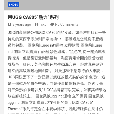
SHOES
用UGG CA805“熱力”系列
3 years ago
rcxd
No Comments
UGG調高溫暖公佈UGG CA805“熱”收藏。如果您想找到一些
特別的東西來添加到日常輪換中，那麼這是您絕對不想錯
過的包裝。 圖像乘以ugg int’l運輸 立即購買 圖像乘以ugg
int’l運輸 立即購買 由兩種顏色組成，“黑色”對從一開始就顯
得淡淡，但是當它受到熱量時，鞋面肯定會開始緩慢地變
成藍色，紅色，黃色和橙色的生動混合在一起建議在矽谷
建立的高級溫暖地圖創新。 對於那些不想等待的人來說，
UGG同樣丟下了一對已經以瘋狂的模式裝飾的“多色”對。這
是一個乾淨的白色中底，而是使事情保持最低。然後，每
對三角形的眼鏡以及“ UGG”品牌都可以完成，並將其精細地
放在腳後跟上。 圖像乘以ugg int’l運輸 立即購買 圖像乘以
ugg int’l運輸 立即購買 現在可用的是，UGG CA805“
Thermal”系列肯定會在本賽季轉頭，因此請確保在尺寸仍