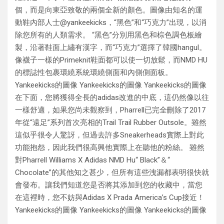
個，而是向東亞致敬的兩個全新的顏色。圖像由知名的運
動鞋內部人士@yankeekicks，“黑色”和“巧克力”出現，以消
除您所有的人類需求。 “黑色”分別用黑色和棕色調色板繪
製，沿著鞋面上繡有漢字，而“巧克力”選擇了韓國hangul。
像襪子一樣的Primeknit鞋面都可以使一切放鬆，而NMD HU
的標誌性包裹環繞系統環繞側面和內側側面板。
Yankeekicks的圖像 Yankeekicks的圖像 Yankeekicks的圖像
在下面，您將獲得全長的adidas改進的中底，這仍然像以往
一樣舒適，如果您尚未觀察到，Pharrell已完全刪除了2017
年從“遠足”系列首次亮相的Trail Trail Rubber Outsole。雖然
這似乎很令人驚訝，但過去許多Sneakerheads實際上對此
功能抱怨，因此我們很高興他實際上在聽他的粉絲。 雖然
對Pharrell Williams X Adidas NMD Hu“ Black”＆“
Chocolate”的其他知之甚少，但所有這些洩漏都表明很快就
會發布。讓我們知道您是否將其添加到您的收藏中，當您
在這裡時，您不妨與Adidas X Prada America’s Cup接近！
Yankeekicks的圖像 Yankeekicks的圖像 Yankeekicks的圖像