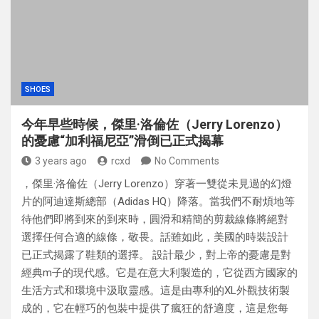
SHOES
今年早些時候，傑里·洛倫佐（Jerry Lorenzo）
的憂慮“加利福尼亞”滑倒已正式揭幕
3 years ago
rcxd
No Comments
，傑里·洛倫佐（Jerry Lorenzo）穿著一雙從未見過的幻燈
片的阿迪達斯總部（Adidas HQ）降落。當我們不耐煩地等
待他們即將到來的到來時，圓滑和精簡的剪裁線條將絕對
選擇任何合適的線條，敬畏。話雖如此，美國的時裝設計
已正式揭露了鞋類的選擇。 設計最少，對上帝的憂慮是對
經典m子的現代感。它是在意大利製造的，它從西方國家的
生活方式和環境中汲取靈感。這是由專利的XL外觀技術製
成的，它在輕巧的包裝中提供了瘋狂的舒適度，這是您每