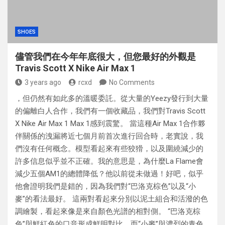
SHOES
儘管我們在今年年底很大，但您最好的外觀是
Travis Scott X Nike Air Max 1
3 years ago
rcxd
No Comments
，但仍然有如此多的溫暖委託。從大量的Yeezy發行到大量
的偏離白人合作，我們有一個收藏品，我們對Travis Scott
X Nike Air Max 1 Max 1感到震驚。 當這種Air Max 1合作夥
伴關係的洩漏將近七個月前首次進行回合時，老實說，我
們沒有任何概念。模型看起來有些狡猾，以及圍繞減少的
許多信息似乎並不正確。我的意思是，為什麼La Flame會
減少五個AM1的總體降低？他以前從未做過！好吧，似乎
他會證明我們是錯的，因為我們對“巴洛克棕色”以及“小
麥”的看法最好。 這兩對看起來分別以泥土組合和活潑的色
調繪製，看起來像是來自顏色光譜的相對側。 “巴洛克棕
色”與鮮紅色的口音形成鮮明對比，而“小麥”與濃烈的青色