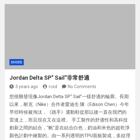
SHOES
Jordan Delta SP“ Sail”非常舒適
3 years ago
rcxd
No Comments
您很難發現像Jordan Delta SP“ Sail”一樣舒適的輪廓。長期
以來，耐克（Nike）合作者愛迪生·陳（Edison Chen）今年
早些時候被淘汰，《跳手》運動鞋從那以後一直在我們的
雷達上，而且現在又在這裡。 手工製作的舒適性和高科技
創新之間的結合，“帆”是在結合白色，奶油和米色的超乾淨
顏色計劃中繪製的。由一系列透明的TPU面板製成，多紋理