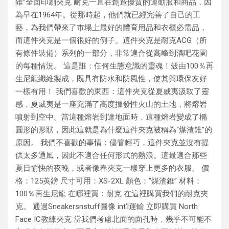
錐”全面印刷夾克 耐克一直在創造優質的運動服和商品，因
為早在1964年。從那時起，他們就已經完善了自己的工
藝，為我們帶來了市場上最好的體育用品和衣櫃必需品，
而這件夾克是一個很好的例子。這件夾克是耐克ACG（所
有條件裝備）系列的一部分，非常適合從高峰到酒吧花園
的每種情況。 這是誰：任何生態意識的靈魂！殼由100％再
生尼龍纖維製成，既具有防水和防風性，使其與環保友好
一樣有用！ 我們喜歡的東西：這件夾克從夏威夷汲取了靈
感，夏威夷是一座充滿了高度揮發性火山的土地，將熔岩
噴射到空中。當這種熔岩到達地面時，這種熔岩變成了橢
圓形的形狀，因此這就是為什麼這件夾克被稱為“煤渣錐”的
原因。 我們不喜歡的事情：儘管輕巧，這件夾克並沒有提
供太多通風，因此不適合任何形式的熱浪。這最適合那些
夏日愉快的夜晚，或者像春夾克一樣穿上更多的衣服。 價
格：125英鎊 尺寸可用：XS-2XL 顏色：“煤渣錐” 材料：
100％再生尼龍 在哪裡買：耐克 在這裡購買我們的耐克夾
克。 通過Sneakersnstuff圖像 int’l運輸 立即購買 North
Face IC教練夾克 當我們考慮北面的面孔時，幾乎不可能不