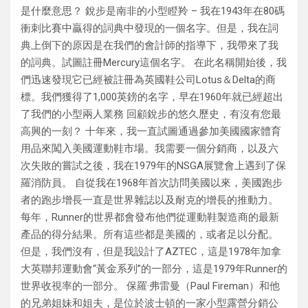
是什麼意思？ 銳步是南非的小型瞪羚 – 我在1943年在80碼
衝刺比賽中贏得的詞典中發現的一個名字。但是，我在詞
典上倒下的原因是在我們的會計師的指導下，我帶來了我
的詞典。試圖註冊Mercury這個名字。 在此名稱開始後，我
們迅速發現它已經被註冊為英國鞋公司Lotus＆Delta的商
標。我們獲得了1,000英鎊的名字，早在1960年就已經超出
了我們的小型兩人業務 回顧銳步的悠久歷史，有沒有您最
高興的一刻？ 十年來，我一直試圖通過參加美國國家體育
用品來闖入美國運動鞋市場。我需要一個分銷商，以及六
次失敗的嘗試之後，我在1979年的NSGA展覽會上遇到了保
羅消防員。 自從我在1968年首次訪問美國以來，美國跑步
者的跑步增長一直是世界雜誌以及耐克的增長的推動力。
每年，Runner的世界都會發布他們從運動鞋製造商的最新
產品的得分結果。所有這些都是美國的，或者足以分配。
但是，我們沒有，但是我設計了AZTEC，這是1978年加拿
大英聯邦運動會“黃金系列”的一部分，這是1979年Runner的
世界收視率的一部分。 保羅·弗雷曼（Paul Fireman）和他
的兄弟姐妹和姐夫，是位於波士頓的一家小型露營分銷公