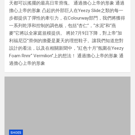
天都可以搖擺的最高日常滑塊。 通過擔心上帝的形象 通過
擔心上帝的形象 凸起的外部巨人在Yeezy Slide之類的每一
步都提供了彈性的牽引力，在Colourway部門，我們將獲得
一系列乾淨和控制的調色板，包括“杏仁”，“水泥”和“燕
麥”它將以全家庭規模提供。 將於7月9日下降，對上帝“加
利福尼亞”滑倒的擔憂是夏天的理想鞋子。讓我們知道您對
設計的看法，以及在相關新聞中，“紅色十月”氛圍在Yeezy
Foam Rnnr“ Vermilion”上的想法！ 通過擔心上帝的形象 通
過擔心上帝的形象
SHOES