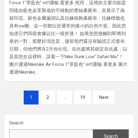
Force 1“罩藍色” int’l運輸 看更多 然而，這裡的主要功能是
同樣由藍色皮革製成的可移動的蕾絲裹屍布，並展示了偽
裝印花。銀色金屬漏洞以及拉鍊裝飾裹屍布，拉鍊標籤也
具有sw腳。這一切都位於通常的矮小的白色中底，因此您
知道它們同樣會像以往一樣舒適！ 如果您想接觸到即將到
來的一對，那麼好消息是，儘管我們還沒有驗證正式發布
日期，但他們將在2月份出現。在此處將其鎖定在此處，以
及當您在這裡時，請看一下Nike Dunk Low“ Safari Mix”！
圖片通過Nikenike Air Force 1“罩藍色” int’l運輸 看更多 圖片
通過Nikenike…
Posts
1
2
…
19
Next
navigation
Search
Search