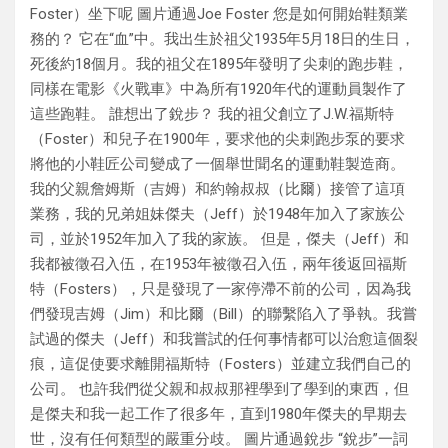
Foster）坐下呢 圖片通過Joe Foster 您是如何開始鞋類業
務的？ 它在“血”中。我出生於祖父1935年5月18日的生日，
死後約18個月。我的祖父在1895年發明了尖刺的跑步鞋，
同樣在電影《火戰車》中為所有1920年代的運動員製作了
這些跑鞋。 誰想出了銳步？ 我的祖父創立了J.W.福斯特
（Foster）和兒子在1900年，要求他的尖刺跑步泵的要求
將他的小鞋匠公司變成了一個舉世聞名的運動鞋製造商。
我的父親詹姆斯（吉姆）和約翰叔叔（比爾）接管了這項
業務，我的兄弟姐妹傑夫（Jeff）於1948年加入了家族公
司，並於1952年加入了我的家族。 但是，傑夫（Jeff）和
我都被徵召入伍，在1953年被徵召入伍，兩年後返回福斯
特（Fosters），只是發現了一家停滯不前的公司，因為我
們發現吉姆（Jim）和比爾（Bill）的聯繫陷入了爭執。我嘗
試過的傑夫（Jeff）和我嘗試的任何事情都可以治愈這個裂
痕，這促使要求離開福斯特（Fosters）並建立我們自己的
公司。 也許我們從父親和叔叔那裡學到了學到的東西，但
是傑夫和我一起工作了很多年，直到1980年傑夫的早期去
世，沒有任何類型的嚴重分歧。 圖片通過銳步 “銳步”一詞