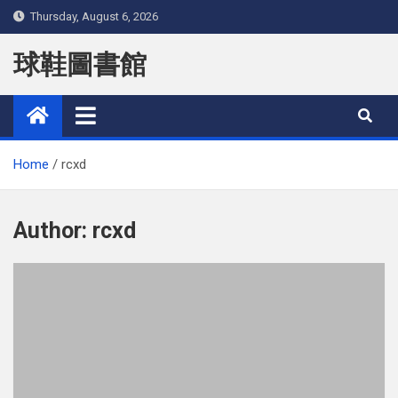
Skip
Thursday, August 6, 2026
to
content
球鞋圖書館
Home
rcxd
Author:
rcxd