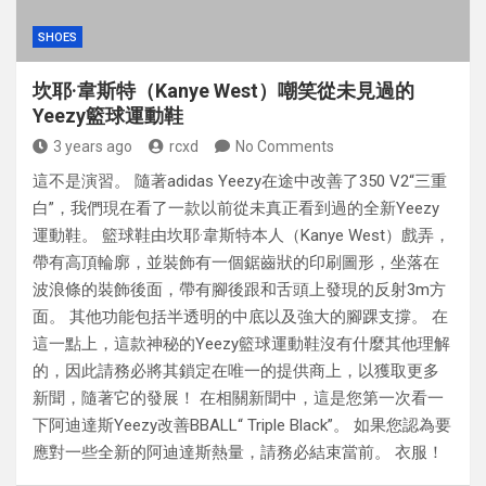
SHOES
坎耶·韋斯特（Kanye West）嘲笑從未見過的
Yeezy籃球運動鞋
3 years ago
rcxd
No Comments
這不是演習。 隨著adidas Yeezy在途中改善了350 V2“三重
白”，我們現在看了一款以前從未真正看到過的全新Yeezy
運動鞋。 籃球鞋由坎耶·韋斯特本人（Kanye West）戲弄，
帶有高頂輪廓，並裝飾有一個鋸齒狀的印刷圖形，坐落在
波浪條的裝飾後面，帶有腳後跟和舌頭上發現的反射3m方
面。 其他功能包括半透明的中底以及強大的腳踝支撐。 在
這一點上，這款神秘的Yeezy籃球運動鞋沒有什麼其他理解
的，因此請務必將其鎖定在唯一的提供商上，以獲取更多
新聞，隨著它的發展！ 在相關新聞中，這是您第一次看一
下阿迪達斯Yeezy改善BBALL“ Triple Black”。 如果您認為要
應對一些全新的阿迪達斯熱量，請務必結束當前。 衣服！