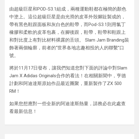
由超級巨星和POD-S3.1組成，兩種運動鞋都在極簡的顏色
中塗上。這位超級巨星是由光滑的皮革外殼腳趾製成的，
帶有黑色鞋跟面板和灰白色的鞋帶，而Pod-S3.1則用氯丁
橡膠和柔軟的皮革包裹，在腳後跟，鞋帶，鞋帶和鞋跟上
和對比度上有對比材料裸露的舌頭。 Slam Jam Branding裝
飾著兩個輪廓，前者的“世界各地志趣相投的人的聯繫”口
號。
將於11月17日發布，讓我們知道您對下面的評論中對Slam
Jam X Adidas Originals合作的看法！在相關新聞中，亨德
計劃和阿迪達斯原始作品最近團聚，重新製作了ZX 500
RM！
如果您想應對一些全新的阿迪達斯熱量，請務必在此處查
看最新信息！
Post