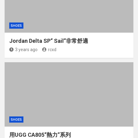
SHOES
Jordan Delta SP“ Sail”非常舒適
3 years ago
rcxd
SHOES
用UGG CA805“熱力”系列