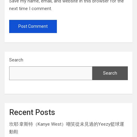
Save my name, email, and website in this browser for the
next time I comment.
Search
Search
Recent Posts
坎耶·韋斯特（Kanye West）嘲笑從未見過的Yeezy籃球運
動鞋