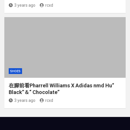
3 years ago
rcxd
SHOES
在腳前看Pharrell Williams X Adidas nmd Hu“
Black”＆“ Chocolate”
3 years ago
rcxd