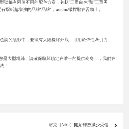
號都有兩個不同的配色方案，包括“三重白色”和“三重黑
摺紙超增強的品牌“品牌”，adidas徽標貼在舌頭上。
色調的陰影中，並襯有大陸橡膠外底，可用於彈性牽引力，
因此，如果您是大型粉絲，請確保將其鎖定在唯一的提供商身上，我們在
法！
耐克（Nike）開始釋放減少受傷