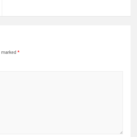
re marked
*