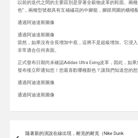
以前的迭代之間的主要區別是穿著全穀物皮革的鞋面。兩種型
色”，兩種型號都具有互補繡花的中腳籠，腳跟周圍的櫃檯配有
通過阿迪達斯圖像
通過阿迪達斯圖像
當然，如果沒有全長增加中底，這將不是超級增加。它浸入
非常適合任何表面。
正式發布日期尚未確認Adidas Ultra Exing皮革，
發布後立即通知您！您最喜歡哪種顏色？讓我們知道您的想
通過阿迪達斯圖像
通過阿迪達斯圖像
Post
隨著新的演說在線出現，耐克的耐克（Nike Dunk