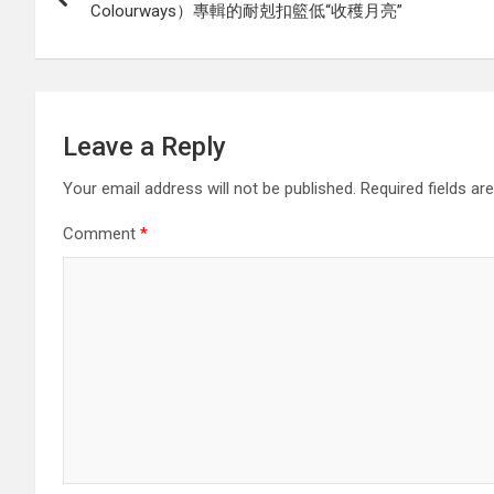
navigation
Colourways）專輯的耐剋扣籃低“收穫月亮”
Leave a Reply
Your email address will not be published.
Required fields a
Comment
*