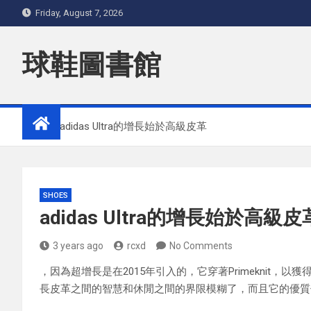
Skip
Friday, August 7, 2026
to
content
球鞋圖書館
Home
adidas Ultra的增長始於高級皮革
SHOES
adidas Ultra的增長始於高級皮
3 years ago
rcxd
No Comments
，因為超增長是在2015年引入的，它穿著Primeknit，
長皮革之間的智慧和休閒之間的界限模糊了，而且它的優質