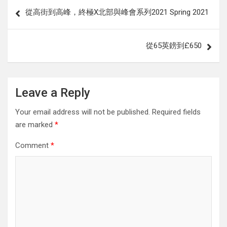
Post
從高街到高峰，終極X北部與峰會系列2021 Spring 2021
navigation
從65英鎊到£650
Leave a Reply
Your email address will not be published.
Required fields
are marked
*
Comment
*