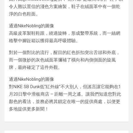
令人難以置信的淺色方案繪製，鞋子在絨面革中有一個乾
淨的白色鞋面。
通過NikeNobling的圖像
高級皮革製鞋鞋跟，繞過旋轉，形成繫帶系統，而一絲網
格擊中腳趾箱以獲得最高呼吸體驗。
對於一個對比的流行，醒目的紅色折扣突出舌頭和外底，
而一個微妙的灰色絨面革彌補了橫向和內側側面的旋風
牌，最終確定了這件外觀。
通過NikeNobling的圖像
對NIKE SB Dunk低“紅外線”不大別人，但謠言讓它能夠在1
月20日擊中滑板商店 – 距離一周之遙。讓我們知道您對此
顏色的看法，並務必將其鎖定在唯一的提供商處，以便更
多地提供更多新聞！