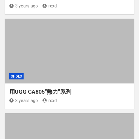
3 years ago
rcxd
SHOES
用UGG CA805“熱力”系列
3 years ago
rcxd