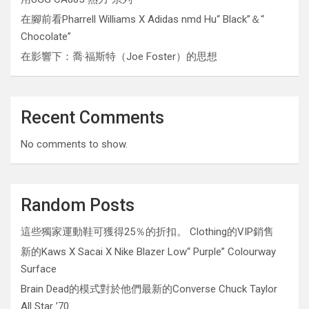
在腳前看Pharrell Williams X Adidas nmd Hu“ Black”＆“
Chocolate”
在影響下：喬·福斯特（Joe Foster）的思想
Recent Comments
No comments to show.
Random Posts
這些獨家運動鞋可獲得25％的折扣。 Clothing的VIP銷售
新的Kaws X Sacai X Nike Blazer Low“ Purple” Colourway
Surface
Brain Dead的模式對於他們最新的Converse Chuck Taylor
All Star ’70