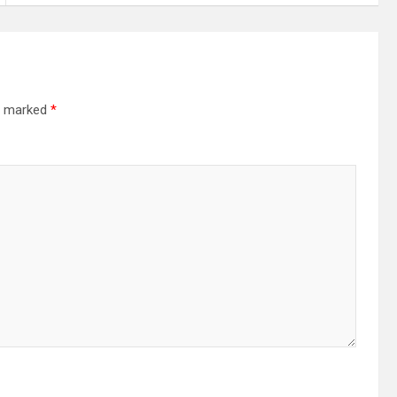
re marked
*