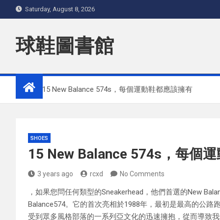
Skip
Saturday, August 8, 2026
to
content
球鞋圖書館
Home
15 New Balance 574s，每個運動鞋都應該擁有
SHOES
15 New Balance 574s，
3 years ago
rcxd
No Comments
，如果您問任何類型的Sneakerhead，他們首選的New Balan
Balance574。它的首次亮相於1988年，最初是最高
受到眾多風格部落的一系列亞文化的迅速擁抱，從而導致我