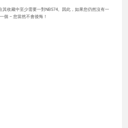
ad在其收藏中至少需要一對NB574。因此，如果您仍然沒有一
個 – 您當然不會後悔！