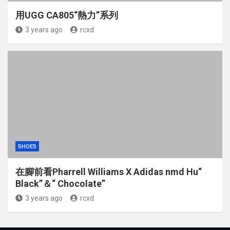
用UGG CA805“熱力”系列
3 years ago
rcxd
SHOES
在腳前看Pharrell Williams X Adidas nmd Hu“
Black”＆“ Chocolate”
3 years ago
rcxd