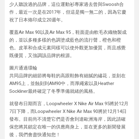
少人聽說過的品牌，這位運動衫專家過去曾與Swoosh合
作，最近一次是在2017年，但這是獨一無二的，因為它慶
祝了日本烙印成立20週年。
覆蓋Air Max 90以及Air Max 95，鞋面是由軟毛衣織物製成
的，並以多種多樣的色調塗成藍色的流行聲，橙色和橙
色。皮革和合成元素同樣可以使外觀更加優質，而且感覺
既優質，又強調該品牌的根源。
圖片通過環輪
共同品牌的細節將每鞋的高跟鞋飾有細膩的繡花，並刻在
AM95上，並蝕刻到AM90中，而厚繩索以及Heather
Sockliner最終確定了冬季準備就緒的風格。
就發布日期而言，Loopwheeler X Nike Air Max 95將於12月
7日下降，而Loopwheeler X Nike Air Max 90將於12月14日
發布。目前尚不清楚它們是否會到達歐洲海岸，因此請確
保您將其鎖定在唯一的供應商身上，並在更多的新聞發展
後，我們會盡快通知您！