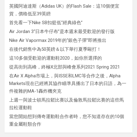
英國阿迪達斯（Adidas UK）的Flash Sale：這10個便宜
貨，價格低至39英鎊
首先看一下Nike SB扣籃低“經典綠色”
Air Jordan 3“日本牛仔布”是本週末最受歡迎的發行版
Nike Air Vapormax 2019年的“銀色子彈”即將推出
在後代銷售中為50英鎊＆以下舉行夏季毆打！
這10多個受歡迎的運動鞋2020，如你所選擇的
從高街到高峰，終極X北部與峰會系列2021 Spring 2021
在Air X Alpha市場上，與ISSE和LMC等合作之後，Alpha
Markets現在已經將其協作瞄準具播出了日本的日語，為一
件複雜的MA-1轟炸機夾克
上週一與波士頓馬拉鬆比賽以及倫敦馬拉鬆比賽的這些馬
拉松運動鞋
當您開始想到傳奇運動鞋合作者時，您不知道存在的10個
重金屬鞋類合作