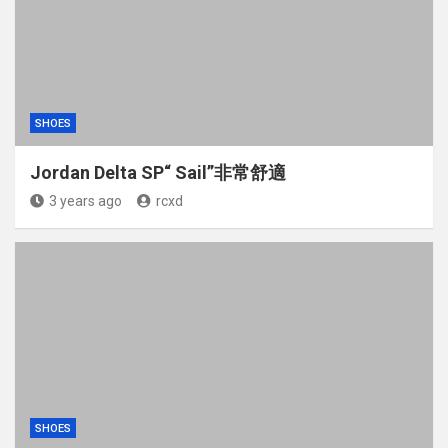
SHOES
Jordan Delta SP“ Sail”非常舒適
3 years ago
rcxd
SHOES