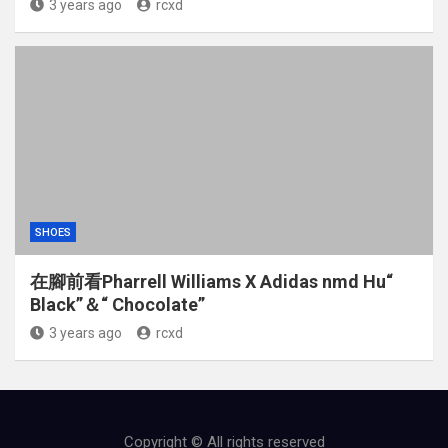
3 years ago
rcxd
SHOES
在腳前看Pharrell Williams X Adidas nmd Hu“
Black”＆“ Chocolate”
3 years ago
rcxd
Copyright © All rights reserved