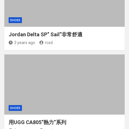
SHOES
Jordan Delta SP“ Sail”非常舒適
3 years ago
rcxd
SHOES
用UGG CA805“熱力”系列