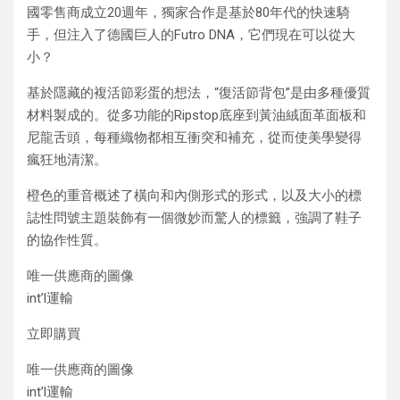
國零售商成立20週年，獨家合作是基於80年代的快速騎
手，但注入了德國巨人的Futro DNA，它們現在可以從大
小？
基於隱藏的複活節彩蛋的想法，“復活節背包”是由多種優質
材料製成的。從多功能的Ripstop底座到黃油絨面革面板和
尼龍舌頭，每種織物都相互衝突和補充，從而使美學變得
瘋狂地清潔。
橙色的重音概述了橫向和內側形式的形式，以及大小的標
誌性問號主題裝飾有一個微妙而驚人的標籤，強調了鞋子
的協作性質。
唯一供應商的圖像
int’l運輸
立即購買
唯一供應商的圖像
int’l運輸