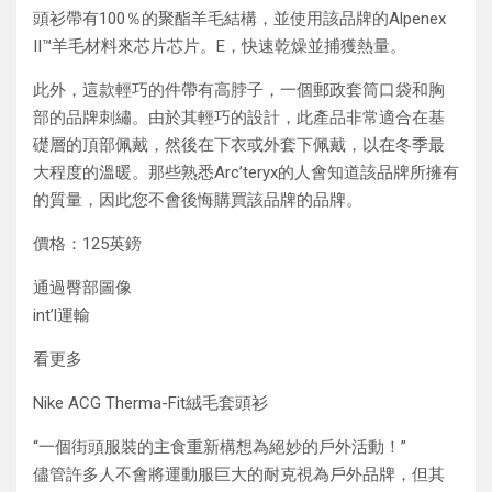
頭衫帶有100％的聚酯羊毛結構，並使用該品牌的Alpenex
II™羊毛材料來芯片芯片。E，快速乾燥並捕獲熱量。
此外，這款輕巧的件帶有高脖子，一個郵政套筒口袋和胸
部的品牌刺繡。由於其輕巧的設計，此產品非常適合在基
礎層的頂部佩戴，然後在下衣或外套下佩戴，以在冬季最
大程度的溫暖。那些熟悉Arc’teryx的人會知道該品牌所擁有
的質量，因此您不會後悔購買該品牌的品牌。
價格：125英鎊
通過臀部圖像
int’l運輸
看更多
Nike ACG Therma-Fit絨毛套頭衫
“一個街頭服裝的主食重新構想為絕妙的戶外活動！”
儘管許多人不會將運動服巨大的耐克視為戶外品牌，但其