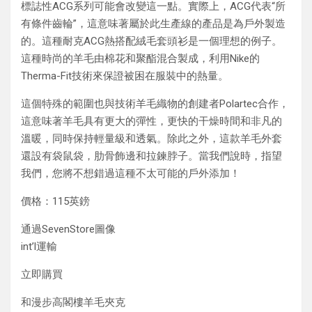
標誌性ACG系列可能會改變這一點。實際上，ACG代表“所
有條件齒輪”，這意味著屬於此生產線的產品是為戶外製造
的。這種耐克ACG熱搭配絨毛套頭衫是一個理想的例子。
這種時尚的羊毛由棉花和聚酯混合製成，利用Nike的
Therma-Fit技術來保證被困在服裝中的熱量。
這個特殊的範圍也與技術羊毛織物的創建者Polartec合作，
這意味著羊毛具有更大的彈性，更快的干燥時間和非凡的
溫暖，同時保持輕量級和透氣。除此之外，這款羊毛外套
還設有袋鼠袋，肋骨飾邊和拉鍊脖子。當我們說時，指望
我們，您將不想錯過這種不太可能的戶外添加！
價格：115英鎊
通過SevenStore圖像
int’l運輸
立即購買
和漫步高閣樓羊毛夾克