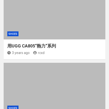
SHOES
用UGG CA805“熱力”系列
3 years ago
rcxd
SHOES