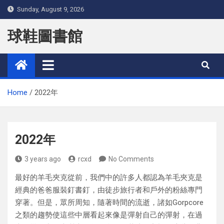
Skip
Sunday, August 9, 2026
to
content
球鞋圖書館
Home
2022年
2022年
3 years ago
rcxd
No Comments
最好的羊毛夾克從前，我們中的許多人都認為羊毛夾克是
經典的爸爸服裝釘書釘，由徒步旅行者和戶外的粉絲專門
穿著。但是，眾所周知，隨著時間的流逝，諸如Gorpcore
之類的趨勢使這些中層看起來像是彈射自己的彈射，在過