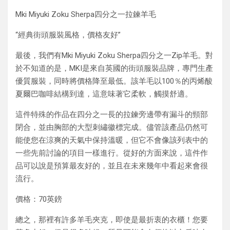
Mki Miyuki Zoku Sherpa四分之一拉鍊羊毛
“經典街頭服裝風格，價格友好”
最後，我們有Mki Miyuki Zoku Sherpa四分之一Zip羊毛。對
於不知道的是，MKI是來自英國的街頭服裝品牌，專門生產
優質服裝，同時將價格降至最低。該羊毛以100％的丙烯酸
夏爾巴咖啡結構到達，這意味著它柔軟，觸摸舒適。
這件特殊的作品在四分之一長的拉鍊旁邊帶有漏斗的頸部
閉合，並由胸部的大型刺繡徽標完成。儘管該產品仍然可
能使您在涼爽的天氣中保持溫暖，但它不會像該列表中的
一些先前討論的項目一樣進行。從好的方面來說，這件作
品可以說是預算最友好的，並且在未來幾年中看起來會很
流行。
價格：70英鎊
總之，那裡有許多羊毛夾克，即使是最折衷的衣櫃！您要