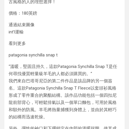
古風格的人的理想選擇！
價格：180英鎊
通過結束圖像
int’l運輸
看到更多
patagonia synchilla snap t
“溫暖，堅固且持久，這款Patagonia Synchilla Snap T是任
何尋找優質輕量級羊毛的人都必須購買的。”
我們來自巴塔哥尼亞的第二件作品是該品牌的另一個簽
名。這款Patagonia Synchilla Snap T Fleece以套頭衫風格
形成了零件重合的聚酯結構。該作品功能包括一個四扣尼
龍前部背心，可輕鬆排氣以及一個單口麵包，可用於風格
和額外的防風。羊毛將熱量捕獲到身體上，並由於其輕巧
的結構而迅速乾燥。
另外，彈性的袖口和下擺鎖定在內部的溫暖狀態，使其成