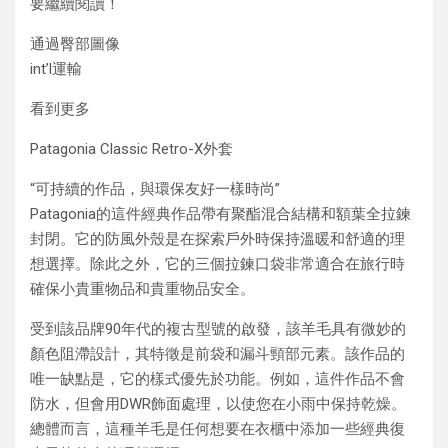
要繼續閱讀！
通過臀部圖像
int’l運輸
看到更多
Patagonia Classic Retro-X外套
“可持續的作品，與環保友好一樣時尚”
Patagonia的這件經典作品帶有聚酯混合結構和額葉全拉鍊
封閉。它的防風外殼是在探索戶外時保持溫暖和舒適的理
想選擇。除此之外，它的三個拉鍊口袋非常適合在旅行時
確保小貴重物品和貴重物品安全。
受到該品牌90年代的複古型號的啟發，該羊毛具有微妙的
顏色阻滯設計，其特徵是前袋和漏斗頸部元素。該作品的
唯一缺點是，它的樣式優先於功能。例如，這件作品不會
防水，但會用DWR飾面處理，以使您在小雨中保持乾燥。
總體而言，這種羊毛是任何想要在衣櫃中添加一些經典復