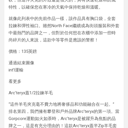
軟，但這件夾克的外殼還是強大的，具有快速乾燥和防風
特性，以確保您在寒冷的天氣中保持乾燥和溫暖。
就像此列表中的先前作品一樣，該作品具有胸口袋，全套
拉鍊和彈性袖口。雖然No​​rth Face繼續成為街頭服裝和外套
中最熱門的品牌之一，但對於任何想在衣櫃中添加一些時
尚碎片的人來說，這款中等零件是應該的警察！
價格：135英鎊
通過結束圖像
int’l運輸
看更多
Arc’teryx蓋1/2拉鍊羊毛
“這件羊毛夾克毫不費力地將奢侈品和功能融合在一起。”
排名第四，我們擁有攀登和戶外品牌Arc’teryx的第一項。當
Gorpcore運動如火如荼時，Arc’teryx是被躍升為焦點的品
牌之一，這是有充分理由的！這款Arc’teryx蓋半Zip羊毛套