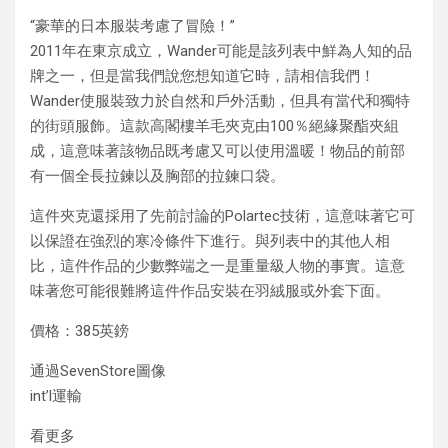
“豪華的日本服裝考慮了冒險！”
2011年在東京成立，Wander可能是該列表中鮮為人知的品
牌之一，但是當我們說您想知道它時，請相信我們！
Wander使服裝致力於自然和戶外活動，但具有當代和獨特
的街頭服飾。這款高閣樓羊毛夾克由100％絕緣聚酯夾組
成，這意味著該物品既考慮又可以使用溫暖！物品的前部
有一個全長拉鍊以及胸部的拉鍊口袋。
這件夾克還採用了先前討論的Polartec技術，這意味著它可
以保證在強烈的寒冷條件下進行。與列表中的其他人相
比，這件作品的少數弊端之一是重量級人物的事實。這意
味著您可能很難將這件作品安裝在羽絨服或外套下面。
價格：385英鎊
通過SevenStore圖像
int’l運輸
看更多