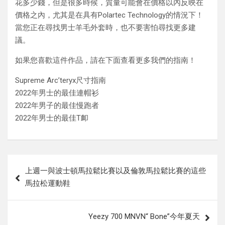
花多少錢，但是很多時候，質量可能會在價格以內反映在
價格之內，尤其是在具有Polartec Technology的情況下！
當您正在尋找男士羊毛外套時，也不要害怕尋找更多建
議。
如果您喜歡這件作品，請在下面查看更多我們的指南！
Supreme Arc’teryx尺寸指南
2022年男士的最佳連帽衫
2022年男子的最佳慢跑者
2022年男士的最佳T卹
Post
上週一與波士頓馬拉鬆比賽以及倫敦馬拉鬆比賽的這些
navigation
馬拉松運動鞋
Yeezy 700 MNVN“ Bone”今年夏天