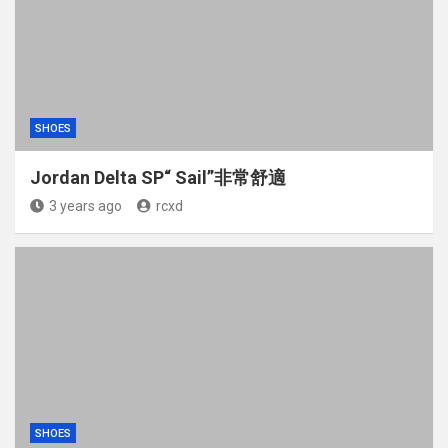
SHOES
Jordan Delta SP“ Sail”非常舒適
3 years ago
rcxd
SHOES