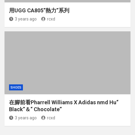
用UGG CA805“熱力”系列
3 years ago
rcxd
SHOES
在腳前看Pharrell Williams X Adidas nmd Hu“
Black”＆“ Chocolate”
3 years ago
rcxd