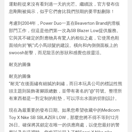
運動鞋從來沒有看到過一天的光芒。繼續說，官方發布信
息剛剛被揭示，似乎它們會比我們預期的要早點刪除！
考慮到2004年，Power Duo一直在Beaverton Brand的滑板
部門工作，但這是他們第一次為SB Blazer Low提供服務。
它與其不確定的對應物具有驚人的相似之處，它使黑色鞋
面傾向於“帆”式小馬頭髮的建設。橫向和內側側面板上的
swoosh射擊，而尼龍舌的形狀和感覺也很靈活。
耐克的圖像
耐克的圖像
“耐克”在後面繡有細膩的刺繡，而日本玩具公司的標誌性熊
頭主題則裝飾著腳跟總數，並帶有著名的“@”符號。整理所
有東西都是一對定制的鞋墊，可以浮出水面的切割設計。
現在為最重要的發布日期。如果您希望收藏中的Medicom
Toy X Nike SB SBLAZER LOW，那麼您將不得不等到12月
26日。確保將其鎖定在唯一的供應商處，以使您最好的警