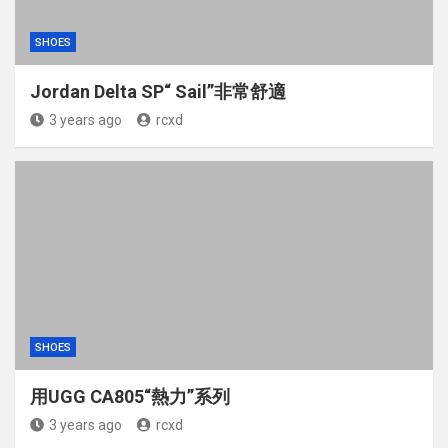
SHOES
Jordan Delta SP“ Sail”非常舒適
3 years ago
rcxd
SHOES
用UGG CA805“熱力”系列
3 years ago
rcxd