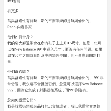
int’l運輸
看更多
當與舒適性有關時，新的平衡訓練師是無與倫比的。
Raph-內容作家
他們如何合身？
我的腳大腳通常會在所有鞋子上上升0.5尺寸。但是，您可
以在New Balance 991中逼入尺寸，而沒有任何問題。如果
您在尺寸之間或腳趾盒中的額外空間，則不會導致問題打
量。
他們舒適嗎？
當與舒適性有關時，新的平衡訓練師是無與倫比的。 991非
常舒適，我永遠不會擺脫它們。您還可以選擇New Balance
992，因為它集成了封裝緩衝系統，而991則沒有。
您如何設置它們？
我是韓國街頭服裝品牌的忠實擁護者，所以我通常會為韓