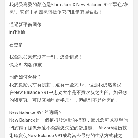
我備受喜愛的顏色是Slam Jam X New Balance 991“黑色/灰
色”。它們上的顏色阻擋使它們非常容易造型！
通過新平衡圖像
int’l運輸
看更多
我會說如果您沒有一對，您會錯過！
傑克A-內容作家
他們如何合身？
我的原始尺寸有幾對，還有一些大0.5。但是我仍然會說，
在New Balance 991中忠於大小是不費吹灰之力的。如果您
的腳更寬，可以互補地走半尺寸，但絕對不是必需的。
New Balance 991舒適嗎？
New Balance是一個植根於運動的標籤，因此您可以期望他
們的鞋子提供永遠不會讓您失望的舒適感。 Abzorb緩衝技
術確實使New Balance 991成為當今最好的生活方式鞋之