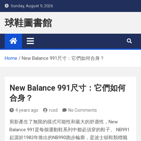
Skip
Sunday, August 9, 2026
to
content
球鞋圖書館
Home
New Balance 991尺寸：它們如何合身？
New Balance 991尺寸：它們如何
合身？
4 years ago
rcxd
No Comments
剪影產生了無限的樣式可能性和最大的舒適性，New
Balance 991是每個運動鞋系列中都必須穿的鞋子。 NB991
起源於1982年推出的NB990跑步輪廓，是波士頓鞋類標籤