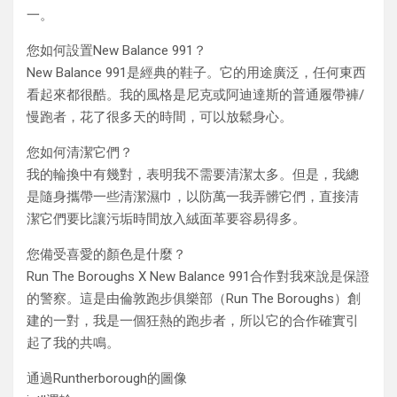
一。
您如何設置New Balance 991？
New Balance 991是經典的鞋子。它的用途廣泛，任何東西
看起來都很酷。我的風格是尼克或阿迪達斯的普通履帶褲/
慢跑者，花了很多天的時間，可以放鬆身心。
您如何清潔它們？
我的輪換中有幾對，表明我不需要清潔太多。但是，我總
是隨身攜帶一些清潔濕巾，以防萬一我弄髒它們，直接清
潔它們要比讓污垢時間放入絨面革要容易得多。
您備受喜愛的顏色是什麼？
Run The Boroughs X New Balance 991合作對我來說是保證
的警察。這是由倫敦跑步俱樂部（Run The Boroughs）創
建的一對，我是一個狂熱的跑步者，所以它的合作確實引
起了我的共鳴。
通過Runtherborough的圖像