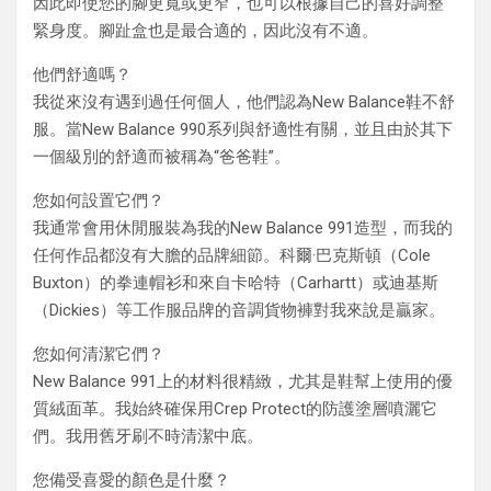
因此即使您的腳更寬或更窄，也可以根據自己的喜好調整
緊身度。腳趾盒也是最合適的，因此沒有不適。
他們舒適嗎？
我從來沒有遇到過任何個人，他們認為New Balance鞋不舒
服。當New Balance 990系列與舒適性有關，並且由於其下
一個級別的舒適而被稱為“爸爸鞋”。
您如何設置它們？
我通常會用休閒服裝為我的New Balance 991造型，而我的
任何作品都沒有大膽的品牌細節。科爾·巴克斯頓（Cole
Buxton）的拳連帽衫和來自卡哈特（Carhartt）或迪基斯
（Dickies）等工作服品牌的音調貨物褲對我來說是贏家。
您如何清潔它們？
New Balance 991上的材料很精緻，尤其是鞋幫上使用的優
質絨面革。我始終確保用Crep Protect的防護塗層噴灑它
們。我用舊牙刷不時清潔中底。
您備受喜愛的顏色是什麼？