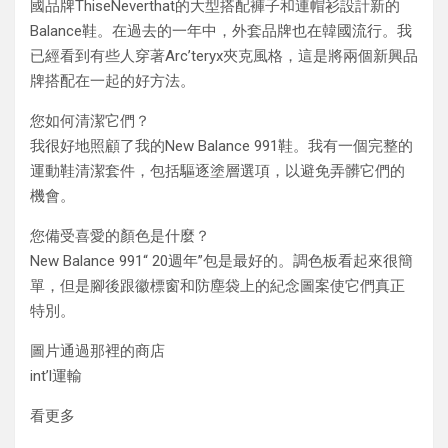
國品牌ThiseNeverthat的大型搭配褲子和連帽衫設計新的
Balance鞋。在過去的一年中，外套品牌也在韓國流行。我
已經看到有些人穿著Arc’teryx夾克風格，這是將兩個新興品
牌搭配在一起的好方法。
您如何清潔它們？
我很好地照顧了我的New Balance 991鞋。我有一個完整的
運動鞋清潔套件，包括驅逐塗層選項，以避免弄髒它們的
機會。
您備受喜愛的顏色是什麼？
New Balance 991“ 20週年”包是最好的。調色板看起來很簡
單，但是腳後跟徽標窗和防塵袋上的紀念圖案使它們真正
特別。
圖片通過那裡的商店
int’l運輸
看更多