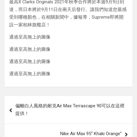
最高X Clarks Originals 2021年秋季合作將於本週9月9日到
達，而日本將於9月11日在兩天后發行。讓我們知道您最感
受到哪種顏色，在相關新聞中，據報導，Supreme即將開
設一家柏林旗艦店！
通過至高無上的圖像
通過至高無上的圖像
通過至高無上的圖像
通過至高無上的圖像
Post
偏離白人風格的耐克Air Max Terrascape 90可以在這裡
navigation
提供！
Nike Air Max 95“ Khaki Orange”