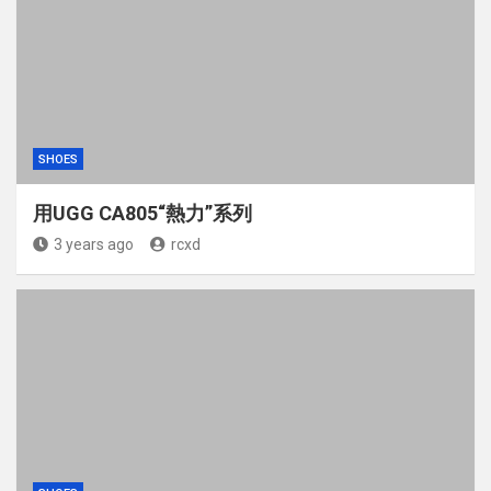
SHOES
用UGG CA805“熱力”系列
3 years ago
rcxd