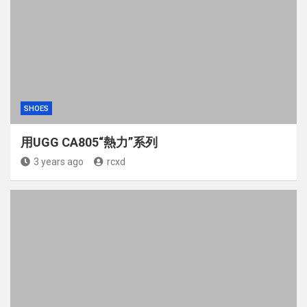
SHOES
用UGG CA805“熱力”系列
3 years ago
rcxd