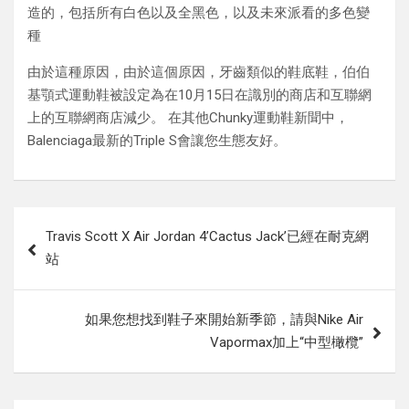
造的，包括所有白色以及全黑色，以及未來派看的多色變
種
由於這種原因，由於這個原因，牙齒類似的鞋底鞋，伯伯
基顎式運動鞋被設定為在10月15日在識別的商店和互聯網
上的互聯網商店減少。 在其他Chunky運動鞋新聞中，
Balenciaga最新的Triple S會讓您生態友好。
Post
Travis Scott X Air Jordan 4’Cactus Jack’已經在耐克網
navigation
站
如果您想找到鞋子來開始新季節，請與Nike Air
Vapormax加上“中型橄欖”