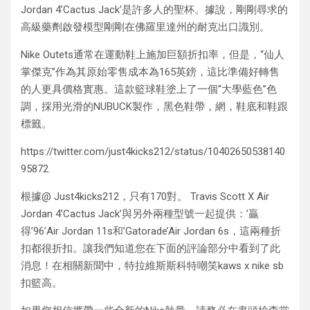
Jordan 4’Cactus Jack’是許多人的聖杯。據說，剛剛尋求的
高級藥劑啟發模型剛剛在佛羅里達州的耐克出口識別。
Nike Outets通常在運動鞋上施加巨額折扣率，但是，“仙人
掌傑克”作為其原始零售成本為165英鎊，這比準備好轉售
的人更具價格實惠。這款籃球鞋塗上了一個“大學藍色”色
調，採用光滑的NUBUCK製作，黑色鞋帶，網，鞋底和鞋跟
標籤。
https://twitter.com/just4kicks212/status/10402650538140
95872.
根據@ Just4kicks212，只有170對。 Travis Scott X Air
Jordan 4’Cactus Jack’與另外兩種型號一起提供：’贏
得’96’Air Jordan 11s和’Gatorade’Air Jordan 6s，這兩種折
扣都很折扣。讓我們知道您在下面的評論部分中看到了此
消息！在相關新聞中，特拉維斯斯科特嘲笑kaws x nike sb
扣籃高。