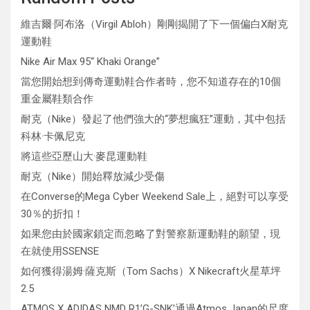
維吉爾·阿布洛（Virgil Abloh）剛剛揭開了下一個偏白X耐克
運動鞋
Nike Air Max 95“ Khaki Orange”
當您開始想到傳奇運動鞋合作者時，您不知道存在的10個
重金屬鞋類合作
耐克（Nike）發起了他們強大的“夢想瘋狂”運動，其中包括
科林·卡佩尼克
將這些亞歷山大·麥昆運動鞋
耐克（Nike）開始釋放減少受傷
在Converse的Mega Cyber​​ Weekend Sale上，絕對可以享受
30％的折扣！
如果您由於國家鎖定而忽略了對警察新運動鞋的願望，現
在就使用SSENSE
如何獲得湯姆·薩克斯（Tom Sachs）X Nikecraft火星草坪
2.5
ATMOS X ADIDAS NMD R1’G-SNK’通過Atmos Japan的尺度