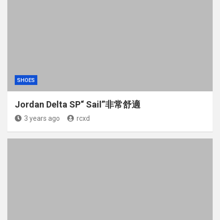
SHOES
Jordan Delta SP“ Sail”非常舒適
3 years ago
rcxd