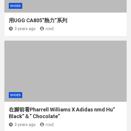
SHOES
用UGG CA805“熱力”系列
3 years ago
rcxd
SHOES
在腳前看Pharrell Williams X Adidas nmd Hu“
Black”＆“ Chocolate”
3 years ago
rcxd