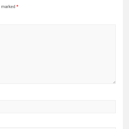
re marked
*