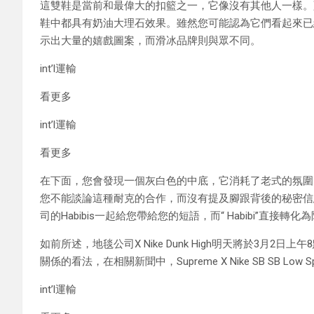
這雙鞋是當前和最偉大的扣籃之一，它像沒有其他人一樣。
鞋中都具有奶油大理石效果。雖然您可能認為它們看起來已
示出大量的嬉戲圖案，而滑冰品牌則與眾不同。
int’l運輸
看更多
int’l運輸
看更多
在下面，您會發現一個灰白色的中底，它消耗了老式的氛圍
您不能談論這種耐克的合作，而沒有提及腳跟背後的秘密信
司的Habibis一起給您帶給您的短語，而“ Habibi”直接轉化為阿拉
如前所述，地毯公司X Nike Dunk High明天將於3月2
關係的看法，在相關新聞中，Supreme X Nike SB SB Low S
int’l運輸