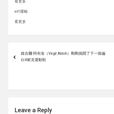
看更多
int’l運輸
看更多
Post
維吉爾·阿布洛（Virgil Abloh）剛剛揭開了下一個偏
navigation
白X耐克運動鞋
Leave a Reply