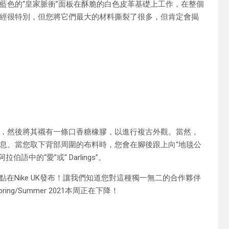
藍色的“皇家脈衝”面板在酥脆的白色皮革基礎上工作，在整個
經很特別，但您將它們最大的材料撕裂了很多，但肯定會揭
，然後將其襯有一條口香糖橡膠，以進行複古外觀。當然，
息。當您取下背部周圍的布料時，您會在腳後跟上向“地毯公
伯語中的“愛”或“ Darlings”。
日上午8點在Nike UK發布！讓我們知道您對這種獨一無二的合作夥伴
pring/Summer 2021本周正在下降！