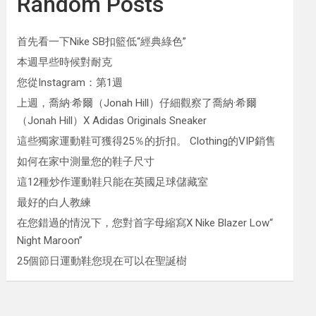
Random Posts
首先看一下Nike SB扣籃低“經典綠色”
本週早些時候對耐克
您從Instagram：第1週
上週，喬納·希爾（Jonah Hill）仔細觀察了喬納·希爾
（Jonah Hill）X Adidas Originals Sneaker
這些獨家運動鞋可獲得25％的折扣。 Clothing的VIP銷售
如何在家中測量您的鞋子尺寸
這12種炒作運動鞋只能在英國足球儲藏室
最好的白人教練
在您錯過的情況下，您對首字母縮寫X Nike Blazer Low“
Night Maroon”
25個節日運動鞋您現在可以在聖誕樹